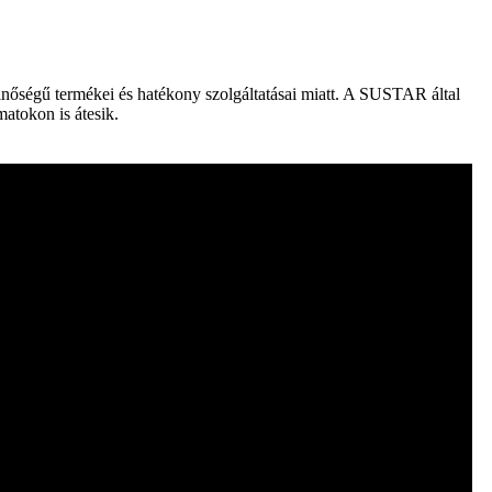
inőségű termékei és hatékony szolgáltatásai miatt. A SUSTAR által
atokon is átesik.