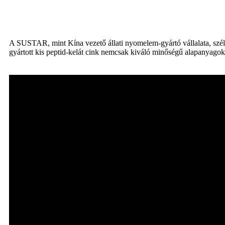
A SUSTAR, mint Kína vezető állati nyomelem-gyártó vállalata, széle
gyártott kis peptid-kelát cink nemcsak kiváló minőségű alapanyagokb