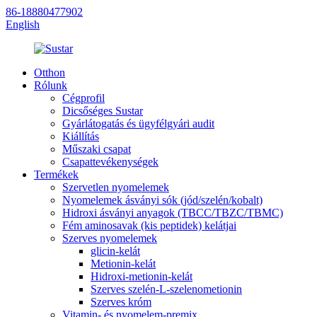
86-18880477902
English
Otthon
Rólunk
Cégprofil
Dicsőséges Sustar
Gyárlátogatás és ügyfélgyári audit
Kiállítás
Műszaki csapat
Csapattevékenységek
Termékek
Szervetlen nyomelemek
Nyomelemek ásványi sók (jód/szelén/kobalt)
Hidroxi ásványi anyagok (TBCC/TBZC/TBMC)
Fém aminosavak (kis peptidek) kelátjai
Szerves nyomelemek
glicin-kelát
Metionin-kelát
Hidroxi-metionin-kelát
Szerves szelén-L-szelenometionin
Szerves króm
Vitamin- és nyomelem-premix