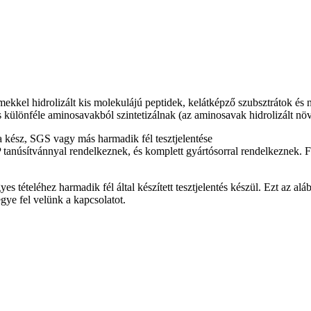
ekkel hidrolizált kis molekulájú peptidek, kelátképző szubsztrátok és 
 különféle aminosavakból szintetizálnak (az aminosavak hidrolizált nö
ész, SGS vagy más harmadik fél tesztjelentése
sítvánnyal rendelkeznek, és komplett gyártósorral rendelkeznek. Felü
s tételéhez harmadik fél által készített tesztjelentés készül. Ezt az a
egye fel velünk a kapcsolatot.