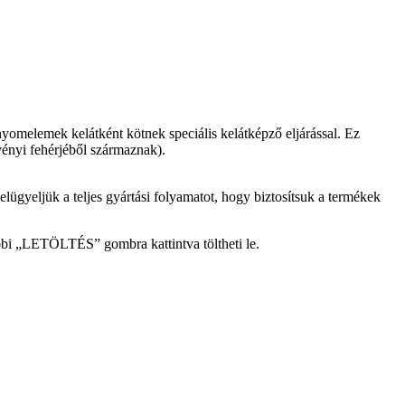
nyomelemek kelátként kötnek speciális kelátképző eljárással. Ez
vényi fehérjéből származnak).
gyeljük a teljes gyártási folyamatot, hogy biztosítsuk a termékek
lábbi „LETÖLTÉS” gombra kattintva töltheti le.