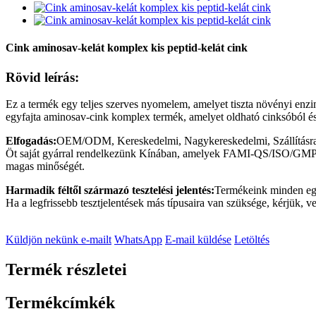
Cink aminosav-kelát komplex kis peptid-kelát cink
Rövid leírás:
Ez a termék egy teljes szerves nyomelem, amelyet tiszta növényi enzim
egyfajta aminosav-cink komplex termék, amelyet oldható cinksóból és
Elfogadás:
OEM/ODM, Kereskedelmi, Nagykereskedelmi, Szállításra k
Öt saját gyárral rendelkezünk Kínában, amelyek FAMI-QS/ISO/GMP tanú
magas minőségét.
Harmadik féltől származó tesztelési jelentés:
Termékeink minden egye
Ha a legfrissebb tesztjelentések más típusaira van szüksége, kérjük, v
Küldjön nekünk e-mailt
WhatsApp
E-mail küldése
Letöltés
Termék részletei
Termékcímkék