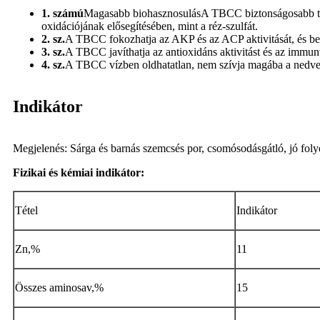
1. számú
Magasabb biohasznosulásA TBCC biztonságosabb term
oxidációjának elősegítésében, mint a réz-szulfát.
2. sz.
A TBCC fokozhatja az AKP és az ACP aktivitását, és bef
3. sz.
A TBCC javíthatja az antioxidáns aktivitást és az immunv
4. sz.
A TBCC vízben oldhatatlan, nem szívja magába a nedvess
Indikátor
Megjelenés: Sárga és barnás szemcsés por, csomósodásgátló, jó fol
Fizikai és kémiai indikátor:
Tétel
Indikátor
Zn,%
11
Összes aminosav,%
15