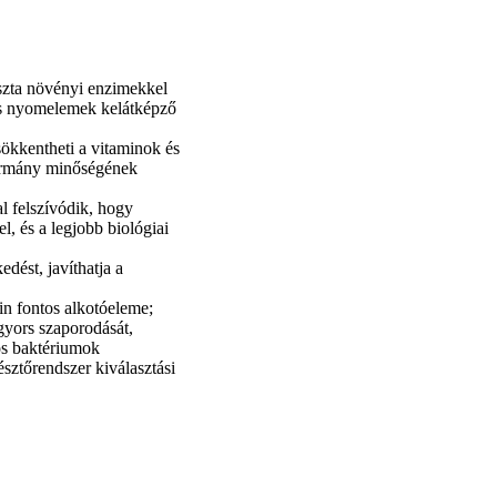
iszta növényi enzimekkel
 és nyomelemek kelátképző
sökkentheti a vitaminok és
akarmány minőségének
l felszívódik, hogy
, és a legjobb biológiai
edést, javíthatja a
in fontos alkotóeleme;
 gyors szaporodását,
ros baktériumok
sztőrendszer kiválasztási