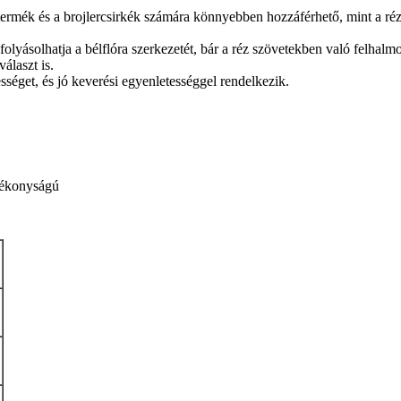
ék és a brojlercsirkék számára könnyebben hozzáférhető, mint a réz-s
olyásolhatja a bélflóra szerkezetét, bár a réz szövetekben való felha
álaszt is.
éget, és jó keverési egyenletességgel rendelkezik.
yékonyságú