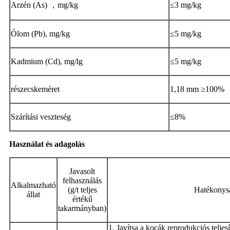
Arzén (As) ，mg/kg
≤3 mg/kg
Ólom (Pb), mg/kg
≤5 mg/kg
Kadmium (Cd), mg/lg
≤5 mg/kg
részecskeméret
1,18 mm ≥100%
Szárítási veszteség
≤8%
Használat és adagolás
Javasolt
felhasználás
Alkalmazható
(g/t teljes
Hatékonys
állat
értékű
takarmányban)
1. Javítsa a kocák reprodukciós teljes