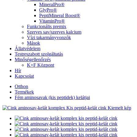
MineralPro®
GlyPro®
PeptiMineral Boost®
VitaminPro®
Funkcionális premix
Szerves sav/szerves kalcium
Vízi takarmányvonzók
Mások
Állatvédelem
Testreszabott szolgáltatás
Minőségellenőrzés
K+F Központ
Hír
Kapcsolat
Otthon
Termékek
Fém aminosavak (kis peptidek) kelátjai