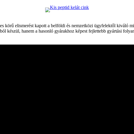
s körű elismerést kapott a belföldi és nemzetközi ügyfelektől kiváló m
ól készül, hanem a hasonló gyárakhoz képest fejlettebb gyártási folyam