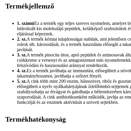
Termékjellemző
1. számú
Ez a termék egy teljes szerves nyomelem, amelyet t
hidrolizált kis molekulájú peptidek, kelátképző szubsztrátok
eljárással képeznek.
2. sz.
A termék kémiai tulajdonságai stabilak, ami jelentősen c
zsírok stb. károsodását, és a termék használata elősegíti a t
javítását.
3. sz.
A termék pinocita úton, apró peptidek és aminosavak álta
csökkentse a versenyt és az antagonizmust más nyomelemekkel
felszívódási és hasznosulási aránnyal rendelkezik.
4. sz.
Ez a termék javíthatja az immunitást, elősegítheti a növek
takarmányhozamot, javíthatja a szőrzet fényét.
5. sz.
A cink több mint 200 enzim, hámszövet, ribóz és gusztat
elősegítheti a nyelv nyálkahártyájának ízlelőbimbó-sejtjeinek
szabályozhatja az étvágyat és gátolhatja a bélrendszerben ká
szaporodását. A cink antibiotikumként működik, javítja az emé
funkcióját és az enzimek aktivitását a szöveti sejtekben.
Termékhatékonyság