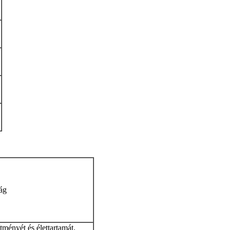
ág
ítményét és élettartamát.