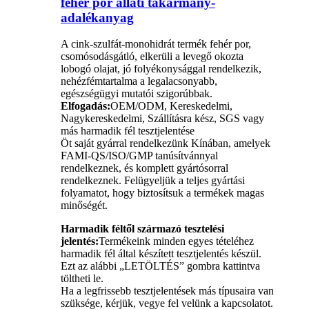
fehér por állati takarmány-
adalékanyag
A cink-szulfát-monohidrát termék fehér por,
csomósodásgátló, elkerüli a levegő okozta
lobogó olajat, jó folyékonysággal rendelkezik,
nehézfémtartalma a legalacsonyabb,
egészségügyi mutatói szigorúbbak.
Elfogadás:
OEM/ODM, Kereskedelmi,
Nagykereskedelmi, Szállításra kész, SGS vagy
más harmadik fél tesztjelentése
Öt saját gyárral rendelkezünk Kínában, amelyek
FAMI-QS/ISO/GMP tanúsítvánnyal
rendelkeznek, és komplett gyártósorral
rendelkeznek. Felügyeljük a teljes gyártási
folyamatot, hogy biztosítsuk a termékek magas
minőségét.
Harmadik féltől származó tesztelési
jelentés:
Termékeink minden egyes tételéhez
harmadik fél által készített tesztjelentés készül.
Ezt az alábbi „LETÖLTÉS” gombra kattintva
töltheti le.
Ha a legfrissebb tesztjelentések más típusaira van
szüksége, kérjük, vegye fel velünk a kapcsolatot.