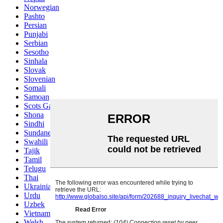
Norwegian
Pashto
Persian
Punjabi
Serbian
Sesotho
Sinhala
Slovak
Slovenian
Somali
Samoan
Scots Gaelic
Shona
Sindhi
Sundanese
Swahili
Tajik
Tamil
Telugu
Thai
Ukrainian
Urdu
Uzbek
Vietnamese
Welsh