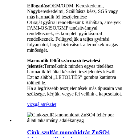
Elfogadás:
OEM/ODM, Kereskedelmi,
Nagykereskedelmi, Szállításra kész, SGS vagy
más harmadik fél tesztjelentése
Öt saját gyárral rendelkezünk Kínában, amelyek
FAMI-QS/ISO/GMP tanúsítvánnyal
rendelkeznek, és komplett gyártósorral
rendelkeznek. Felügyeljük a teljes gyártási
folyamatot, hogy biztosítsuk a termékek magas
minőségét.
Harmadik féltől származó tesztelési
jelentés:
Termékeink minden egyes tételéhez
harmadik fél által készített tesztjelentés készül.
Ezt az alábbi „LETÖLTÉS” gombra kattintva
töltheti le.
Ha a legfrissebb tesztjelentések más típusaira van
szüksége, kérjük, vegye fel velünk a kapcsolatot.
vizsgálat
részlet
Cink-szulfát-monohidrát ZnSO4