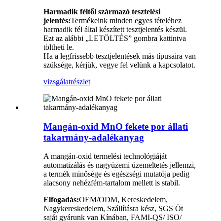
Harmadik féltől származó tesztelési
jelentés:
Termékeink minden egyes tételéhez
harmadik fél által készített tesztjelentés készül.
Ezt az alábbi „LETÖLTÉS” gombra kattintva
töltheti le.
Ha a legfrissebb tesztjelentések más típusaira van
szüksége, kérjük, vegye fel velünk a kapcsolatot.
vizsgálat
részlet
Mangán-oxid MnO fekete por állati
takarmány-adalékanyag
A mangán-oxid termelési technológiáját
automatizálás és nagyüzemi üzemeltetés jellemzi,
a termék minősége és egészségi mutatója pedig
alacsony nehézfém-tartalom mellett is stabil.
Elfogadás:
OEM/ODM, Kereskedelem,
Nagykereskedelem, Szállításra kész, SGS Öt
saját gyárunk van Kínában, FAMI-QS/ ISO/