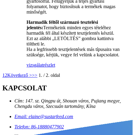
gyártósorral. Felügyeljük a teljes gyártási
folyamatot, hogy biztosítsuk a termékek magas
minőségét.
Harmadik féltől származó tesztelési
jelentés:
Termékeink minden egyes tételéhez
harmadik fél által készített tesztjelentés készül.
Ezt az alábbi „LETÖLTÉS” gombra kattintva
töltheti le.
Ha a legfrissebb tesztjelentések más típusaira van
szüksége, kérjük, vegye fel velünk a kapcsolatot.
vizsgálat
részlet
1
2
Következő >
>>
1. / 2. oldal
KAPCSOLAT
Cím: 147. sz. Qingpu út, Shouan város, Pujiang megye,
Chengdu város, Szecsuán tartomány, Kína
Email: elaine@sustarfeed.com
Telefon: 86-18880477902