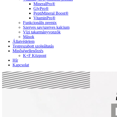
MineralPro®
GlyPro®
PeptiMineral Boost®
VitaminPro®
Funkcionális premix
Szerves sav/szerves kalcium
Vízi takarmányvonzók
Mások
Állatvédelem
Testreszabott szolgáltatás
Minőségellenőrzés
K+F Központ
Hír
Kapcsolat