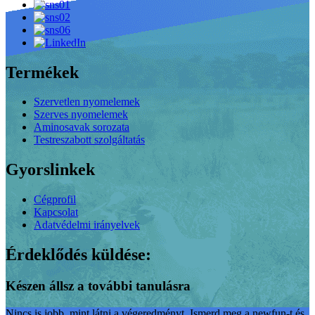
Termékek
Szervetlen nyomelemek
Szerves nyomelemek
Aminosavak sorozata
Testreszabott szolgáltatás
Gyorslinkek
Cégprofil
Kapcsolat
Adatvédelmi irányelvek
Érdeklődés küldése:
Készen állsz a további tanulásra
Nincs is jobb, mint látni a végeredményt. Ismerd meg a newfun-t és