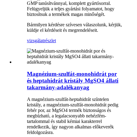
GMP tanúsítvánnyal, komplett gyártósorral.
Felügyeljük a teljes gyártási folyamatot, hogy
biztosítsuk a termékek magas minőségét.
Bármilyen kérdésre szívesen válaszolunk, kérjük,
küldje el kérdéseit és megrendeléseit.
vizsgálat
részlet
Magnézium-szulfát-monohidrát por
és heptahidrát kristály MgSO4 állati
takarmány-adalékanyag
A magnézium-szulfát-heptahidrát színtelen
kristály, a magnézium-szulfát-monohidrát pedig
fehér por, az MgSO4 termék biztonságos és
megbízható, a legalacsonyabb nehézfém-
tartalommal és stabil kémiai karakterrel
rendelkezik, így nagyon alkalmas előkeverék
feldolgozásra.