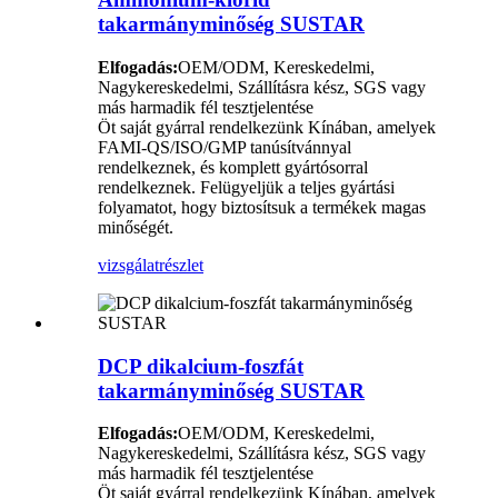
takarmányminőség SUSTAR
Elfogadás:
OEM/ODM, Kereskedelmi,
Nagykereskedelmi, Szállításra kész, SGS vagy
más harmadik fél tesztjelentése
Öt saját gyárral rendelkezünk Kínában, amelyek
FAMI-QS/ISO/GMP tanúsítvánnyal
rendelkeznek, és komplett gyártósorral
rendelkeznek. Felügyeljük a teljes gyártási
folyamatot, hogy biztosítsuk a termékek magas
minőségét.
vizsgálat
részlet
DCP dikalcium-foszfát
takarmányminőség SUSTAR
Elfogadás:
OEM/ODM, Kereskedelmi,
Nagykereskedelmi, Szállításra kész, SGS vagy
más harmadik fél tesztjelentése
Öt saját gyárral rendelkezünk Kínában, amelyek