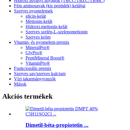
Hidroxi ásványi anyagok (TBCC/TBZC/TBMC)
Fém aminosavak (kis peptidek) kelátjai
Szerves nyomelemek
glicin-kelát
Metionin-kelát
Hidroxi-metionin-kelát
Szerves szelén-L-szelenometionin
Szerves króm
Vitamin- és nyomelem-premix
MineralPro®
GlyPro®
PeptiMineral Boost®
VitaminPro®
Funkcionális premix
Szerves sav/szerves kalcium
Vízi takarmányvonzók
Mások
Akciós termékek
Dimetil-béta-propiotetin ...