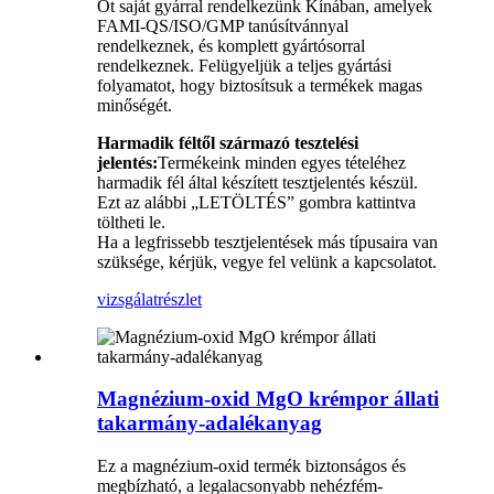
Öt saját gyárral rendelkezünk Kínában, amelyek
FAMI-QS/ISO/GMP tanúsítvánnyal
rendelkeznek, és komplett gyártósorral
rendelkeznek. Felügyeljük a teljes gyártási
folyamatot, hogy biztosítsuk a termékek magas
minőségét.
Harmadik féltől származó tesztelési
jelentés:
Termékeink minden egyes tételéhez
harmadik fél által készített tesztjelentés készül.
Ezt az alábbi „LETÖLTÉS” gombra kattintva
töltheti le.
Ha a legfrissebb tesztjelentések más típusaira van
szüksége, kérjük, vegye fel velünk a kapcsolatot.
vizsgálat
részlet
Magnézium-oxid MgO krémpor állati
takarmány-adalékanyag
Ez a magnézium-oxid termék biztonságos és
megbízható, a legalacsonyabb nehézfém-