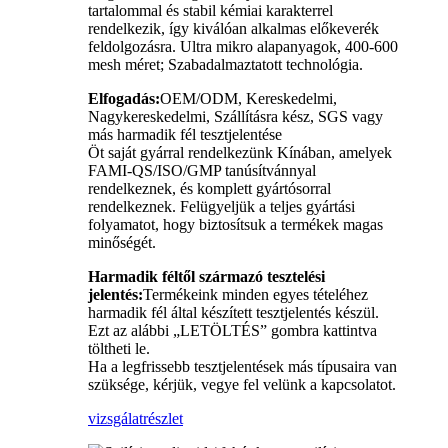
tartalommal és stabil kémiai karakterrel
rendelkezik, így kiválóan alkalmas előkeverék
feldolgozásra. Ultra mikro alapanyagok, 400-600
mesh méret; Szabadalmaztatott technológia.
Elfogadás:
OEM/ODM, Kereskedelmi,
Nagykereskedelmi, Szállításra kész, SGS vagy
más harmadik fél tesztjelentése
Öt saját gyárral rendelkezünk Kínában, amelyek
FAMI-QS/ISO/GMP tanúsítvánnyal
rendelkeznek, és komplett gyártósorral
rendelkeznek. Felügyeljük a teljes gyártási
folyamatot, hogy biztosítsuk a termékek magas
minőségét.
Harmadik féltől származó tesztelési
jelentés:
Termékeink minden egyes tételéhez
harmadik fél által készített tesztjelentés készül.
Ezt az alábbi „LETÖLTÉS” gombra kattintva
töltheti le.
Ha a legfrissebb tesztjelentések más típusaira van
szüksége, kérjük, vegye fel velünk a kapcsolatot.
vizsgálat
részlet