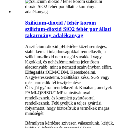
Szilícium-dioxid / fehér korom
szilícium-dioxid SiO2 fehér por állati
takarmány-adalékanyag
A szilícium-dioxid pH-értéke közel semleges,
stabil kémiai tulajdonságokkal rendelkezik, a
szilícium-dioxid nem reagál savakkal vagy
lúgokkal, és nehézfémtartalma jelentősen
alacsonyabb, mint a nemzeti szabványban előírt.
Elfogadás:
OEM/ODM, Kereskedelmi,
Nagykereskedelmi, Szállításra kész, SGS vagy
más harmadik fél tesztjelentése
Öt saját gyárral rendelkezünk Kínában, amelyek
FAMI-QS/ISO/GMP tanúsítvánnyal
rendelkeznek, és komplett gyártósorral
rendelkeznek. Felügyeljük a teljes gyártási
folyamatot, hogy biztosítsuk a termékek magas
minőségét.
Bármilyen kérdésre szívesen válaszolunk, kérjük,