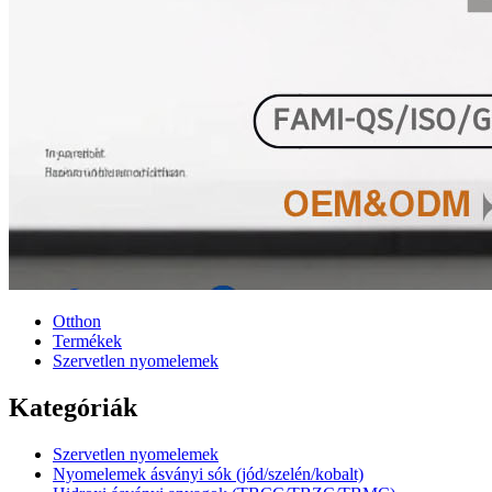
Otthon
Termékek
Szervetlen nyomelemek
Kategóriák
Szervetlen nyomelemek
Nyomelemek ásványi sók (jód/szelén/kobalt)