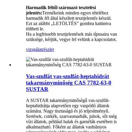
Harmadik féltől származó tesztelési
jelentés:
Termékeink minden egyes tételéhez
harmadik fél által készített tesztjelentés készül.
Ezt az alábbi „LETÖLTÉS” gombra kattintva
töltheti le.
Ha a legfrissebb tesztjelentések más típusaira van
szüksége, kérjük, vegye fel velünk a kapcsolatot.
vizsgálat
részlet
Vas-szulfát vas-szulfát-heptahidrát
takarmányminőség CAS 7782-63-0
SUSTAR
A SUSTAR takarmányminőségű vas-szulfát-
heptahidrátja alapvetően egy vaspótló állatok
számára. Nagy tisztaságú és jó teljesítményű.
Sertések, csirkék, szarvasmarhák, juhok, sőt még
vízi állatok, például halak és garnélák esetében is
alkalmazható. Főként az állatok vashiányos