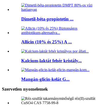
Dimetil-béta-propiotetin ...
Allicin (10% és 25%) A ...
Kalcium-laktát fehér kristály...
Mangán-glicin-kelát G...
Szervetlen nyomelemek