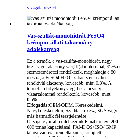
vizsgálat
részlet
Vas-szulfát-monohidrát FeSO4
krémpor állati takarmány-
adalékanyag
Ez a termék, a vas-szulfát-monohidrát, nagy
tisztaságú, alacsony vas(III)-tartalommal, 95%-os
szemcsemérettel rendelkezik, meghaladja a 80
mesh-t, a FeSO4.H2O szabad savtartalma
rendkívül alacsony, kevesebb, mint 0,3%. A
termék jó folyékonysággal és alacsony
víztartalommal rendelkezik, kevesebb, mint
0,5%.
Elfogadás:
OEM/ODM, Kereskedelmi,
Nagykereskedelmi, Szállításra kész, SGS vagy
más harmadik fél tesztjelentése
Öt saját gyárral rendelkezünk Kínában, évi 200
000 tonna kapacitással. FAMI-QS/ ISO/ GMP
tanúsítvánnyal rendelkezünk, komplett