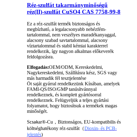
Réz-szulfát takarmányminőségű
réz(II)-szulfát CuSO4 CAS 7758-99-8
Ez a réz-szulfát termék biztonságos és
megbízható, a legalacsonyabb nehézfém-
tartalommal, nem veszélyes maradékanyaggal,
alacsony szabad savtartalommal, alacsony
víztartalommal és stabil kémiai karakterrel
rendelkezik, így nagyon alkalmas előkeverék
feldolgozásra.
Elfogadás:
OEM/ODM, Kereskedelmi,
Nagykereskedelmi, Szállításra kész, SGS vagy
más harmadik fél tesztjelentése
Öt saját gyárral rendelkezünk Kínában, amelyek
FAMI-QS/ISO/GMP tanúsítvánnyal
rendelkeznek, és komplett gyártósorral
rendelkeznek. Felügyeljük a teljes gyártási
folyamatot, hogy biztosítsuk a termékek magas
minőségét.
S
ar®-Cu
，
Biztonságos, EU-kompatibilis és
csak
költséghatékony réz-szulfát（
Dioxin- és PCB-
jelentés
)