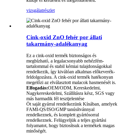
küldje el kérdéseit és megrendeléseit.
vizsgálat
részlet
Cink-oxid ZnO fehér por állati
takarmány-adalékanyag
Ez a cink-oxid termék biztonságos és
megbízható, a legalacsonyabb nehézfém-
tartalommal és stabil kémiai tulajdonságokkal
rendelkezik, így kiválóan alkalmas előkeverék-
feldolgozásra. A cink-oxid termék hatékonyan
megelőzi az elválasztott malacok hasmenését is.
Elfogadás:
OEM/ODM, Kereskedelmi,
Nagykereskedelmi, Szállításra kész, SGS vagy
más harmadik fél tesztjelentése
Öt saját gyárral rendelkezünk Kínában, amelyek
FAMI-QS/ISO/GMP tanúsítvánnyal
rendelkeznek, és komplett gyártósorral
rendelkeznek. Felügyeljük a teljes gyártási
folyamatot, hogy biztosítsuk a termékek magas
minőségét.