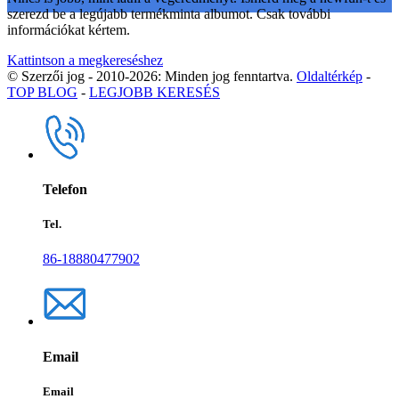
szerezd be a legújabb termékminta albumot. Csak további
információkat kértem.
Kattintson a megkereséshez
© Szerzői jog - 2010-2026: Minden jog fenntartva.
Oldaltérkép
-
TOP BLOG
-
LEGJOBB KERESÉS
Telefon
Tel.
86-18880477902
Email
Email