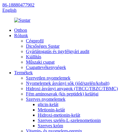
86-18880477902
English
Otthon
Rólunk
Cégprofil
Dicsőséges Sustar
Gyárlátogatás és ügyfélgyári audit
Kiállítás
Műszaki csapat
Csapattevékenységek
Termékek
Szervetlen nyomelemek
Nyomelemek ásványi sók (jód/szelén/kobalt)
Hidroxi ásványi anyagok (TBCC/TBZC/TBMC)
Fém aminosavak (kis peptidek) kelátjai
Szerves nyomelemek
glicin-kelát
Metionin-kelát
Hidroxi-metionin-kelát
Szerves szelén-L-szelenometionin
Szerves króm
Vitamin- és nyomelem-premix