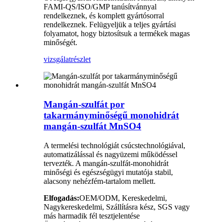
FAMI-QS/ISO/GMP tanúsítvánnyal
rendelkeznek, és komplett gyártósorral
rendelkeznek. Felügyeljük a teljes gyártási
folyamatot, hogy biztosítsuk a termékek magas
minőségét.
vizsgálat
részlet
Mangán-szulfát por
takarmányminőségű monohidrát
mangán-szulfát MnSO4
A termelési technológiát csúcstechnológiával,
automatizálással és nagyüzemi működéssel
tervezték. A mangán-szulfát-monohidrát
minőségi és egészségügyi mutatója stabil,
alacsony nehézfém-tartalom mellett.
Elfogadás:
OEM/ODM, Kereskedelmi,
Nagykereskedelmi, Szállításra kész, SGS vagy
más harmadik fél tesztjelentése