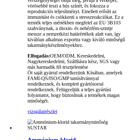
vérszegénységét oldja meg, javítja a vérképet,
vörösebbé teszi a hús színét, és fokozza a
reprodukciós teljesítményt. Emellett erősíti az
immunitást és csökkenti a stresszreakciókat. Ez a
termék teljes mértékben megfelel az EU 3B103
szabványnak, a dioxin- és nehézfém-szintje
messze a nemzetközi határértékek alatt van, így
kiválóan alkalmas exportra vagy kiváló minőségű
takarmánykészítményekhez.
Elfogadás:
OEM/ODM, Kereskedelmi,
Nagykereskedelmi, Szállításra kész, SGS vagy
más harmadik fél tesztjelentése
Öt saját gyárral rendelkezünk Kínában, amelyek
FAMI-QS/ISO/GMP tanúsítvánnyal
rendelkeznek, és komplett gyártósorral
rendelkeznek. Felügyeljük a teljes gyártási
folyamatot, hogy biztosítsuk a termékek magas
minőségét.
vizsgálat
részlet
Ammónium-klorid