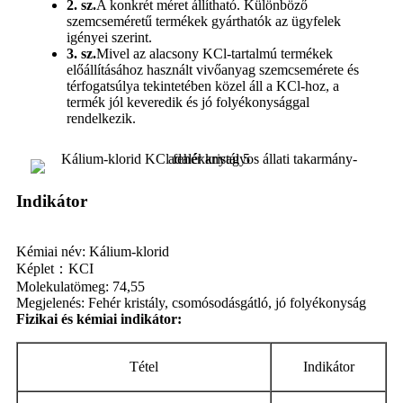
2. sz.
A konkrét méret állítható. Különböző
szemcseméretű termékek gyárthatók az ügyfelek
igényei szerint.
3. sz.
Mivel az alacsony KCl-tartalmú termékek
előállításához használt vivőanyag szemcsemérete és
térfogatsúlya tekintetében közel áll a KCl-hoz, a
termék jól keveredik és jó folyékonysággal
rendelkezik.
Indikátor
Kémiai név: Kálium-klorid
Képlet：KCI
Molekulatömeg: 74,55
Megjelenés: Fehér kristály, csomósodásgátló, jó folyékonyság
Fizikai és kémiai indikátor:
Tétel
Indikátor