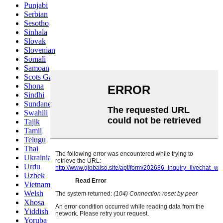
Punjabi
Serbian
Sesotho
Sinhala
Slovak
Slovenian
Somali
Samoan
Scots Gaelic
Shona
Sindhi
Sundanese
Swahili
Tajik
Tamil
Telugu
Thai
Ukrainian
Urdu
Uzbek
Vietnamese
Welsh
Xhosa
Yiddish
Yoruba