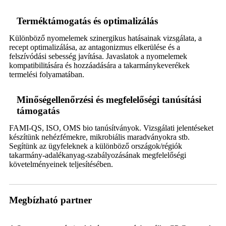
Terméktámogatás és optimalizálás
Különböző nyomelemek szinergikus hatásainak vizsgálata, a
recept optimalizálása, az antagonizmus elkerülése és a
felszívódási sebesség javítása. Javaslatok a nyomelemek
kompatibilitására és hozzáadására a takarmánykeverékek
termelési folyamatában.
Minőségellenőrzési és megfelelőségi tanúsítási
támogatás
FAMI-QS, ISO, OMS bio tanúsítványok. Vizsgálati jelentéseket
készítünk nehézfémekre, mikrobiális maradványokra stb.
Segítünk az ügyfeleknek a különböző országok/régiók
takarmány-adalékanyag-szabályozásának megfelelőségi
követelményeinek teljesítésében.
Megbízható partner