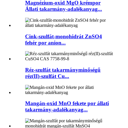
Magnézium-oxid MgO krémpor
Állati takarmány-adalékanyag...
Cink-szulfát-monohidrát ZnSO4
fehér por anion...
Réz-szulfát takarmányminőségű
réz(II)-szulfát Cu...
Mangán-oxid MnO fekete por állati
takarmány-adalékanyag...