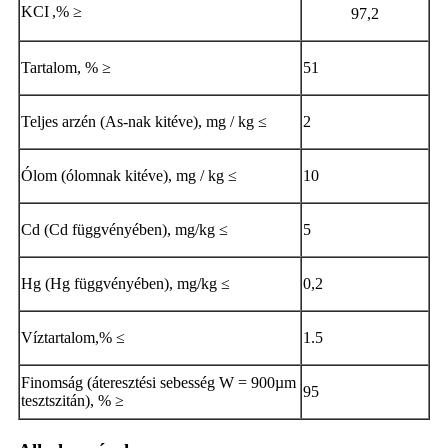
KCI
,% ≥
97,2
Tartalom, % ≥
51
Teljes arzén (As-nak kitéve), mg / kg ≤
2
Ólom (ólomnak kitéve), mg / kg ≤
10
Cd (Cd függvényében), mg/kg ≤
5
Hg (Hg függvényében), mg/kg ≤
0,2
Víztartalom,% ≤
1.5
Finomság (áteresztési sebesség W = 900µm
95
tesztszitán), % ≥