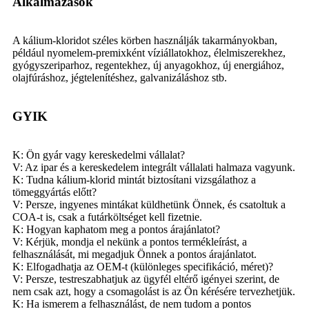
Alkalmazások
A kálium-kloridot széles körben használják takarmányokban,
például nyomelem-premixként víziállatokhoz, élelmiszerekhez,
gyógyszeriparhoz, regentekhez, új anyagokhoz, új energiához,
olajfúráshoz, jégtelenítéshez, galvanizáláshoz stb.
GYIK
K: Ön gyár vagy kereskedelmi vállalat?
V: Az ipar és a kereskedelem integrált vállalati halmaza vagyunk.
K: Tudna kálium-klorid mintát biztosítani vizsgálathoz a
tömeggyártás előtt?
V: Persze, ingyenes mintákat küldhetünk Önnek, és csatoltuk a
COA-t is, csak a futárköltséget kell fizetnie.
K: Hogyan kaphatom meg a pontos árajánlatot?
V: Kérjük, mondja el nekünk a pontos termékleírást, a
felhasználását, mi megadjuk Önnek a pontos árajánlatot.
K: Elfogadhatja az OEM-t (különleges specifikáció, méret)?
V: Persze, testreszabhatjuk az ügyfél eltérő igényei szerint, de
nem csak azt, hogy a csomagolást is az Ön kérésére tervezhetjük.
K: Ha ismerem a felhasználást, de nem tudom a pontos