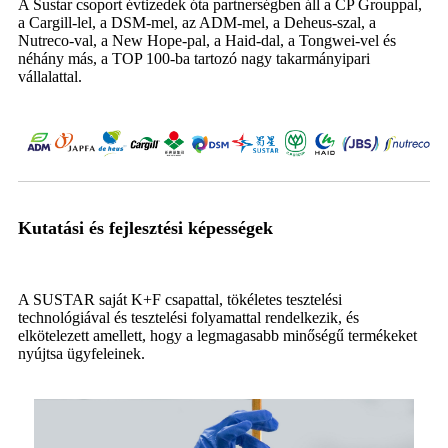
A Sustar csoport évtizedek óta partnerségben áll a CP Grouppal,
a Cargill-lel, a DSM-mel, az ADM-mel, a Deheus-szal, a
Nutreco-val, a New Hope-pal, a Haid-dal, a Tongwei-vel és
néhány más, a TOP 100-ba tartozó nagy takarmányipari
vállalattal.
Kutatási és fejlesztési képességek
A SUSTAR saját K+F csapattal, tökéletes tesztelési
technológiával és tesztelési folyamattal rendelkezik, és
elkötelezett amellett, hogy a legmagasabb minőségű termékeket
nyújtsa ügyfeleinek.