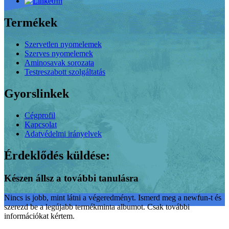
Termékek
Szervetlen nyomelemek
Szerves nyomelemek
Aminosavak sorozata
Testreszabott szolgáltatás
Gyorslinkek
Cégprofil
Kapcsolat
Adatvédelmi irányelvek
Érdeklődés küldése:
Készen állsz a további tanulásra
Nincs is jobb, mint látni a végeredményt. Ismerd meg a newfun-t és
szerezd be a legújabb termékminta albumot. Csak további
információkat kértem.