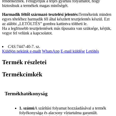
rendelkeznek. Felügyeljük a teljes gyártási folyamatot, hogy
biztosítsuk a termékek magas minőségét.
Harmadik féltől származó tesztelési jelentés:
Termékeink minden
egyes tételéhez harmadik fél által készített tesztjelentés készül. Ezt
az alábbi „LETÖLTÉS” gombra kattintva töltheti le.
Ha a legfrissebb tesztjelentések más típusaira van szüksége, kérjük,
vegye fel velünk a kapcsolatot.
CAS:
7447-40-7. sz.
Küldjön nekünk e-mailt
WhatsApp
E-mail küldése
Letöltés
Termék részletei
Termékcímkék
Termékhatékonyság
1. számú
A szárítási folyamat hozzáadásával a termék
folyékonysága és alacsony víztartalma garantált.