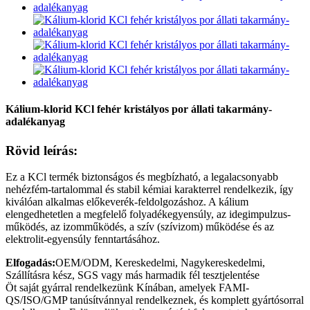
Kálium-klorid KCl fehér kristályos por állati takarmány-
adalékanyag
Rövid leírás:
Ez a KCl termék biztonságos és megbízható, a legalacsonyabb
nehézfém-tartalommal és stabil kémiai karakterrel rendelkezik, így
kiválóan alkalmas előkeverék-feldolgozáshoz. A kálium
elengedhetetlen a megfelelő folyadékegyensúly, az idegimpulzus-
működés, az izomműködés, a szív (szívizom) működése és az
elektrolit-egyensúly fenntartásához.
Elfogadás:
OEM/ODM, Kereskedelmi, Nagykereskedelmi,
Szállításra kész, SGS vagy más harmadik fél tesztjelentése
Öt saját gyárral rendelkezünk Kínában, amelyek FAMI-
QS/ISO/GMP tanúsítvánnyal rendelkeznek, és komplett gyártósorral