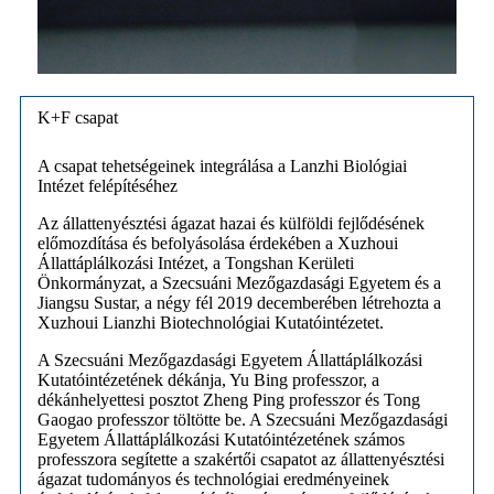
K+F csapat
A csapat tehetségeinek integrálása a Lanzhi Biológiai
Intézet felépítéséhez
Az állattenyésztési ágazat hazai és külföldi fejlődésének
előmozdítása és befolyásolása érdekében a Xuzhoui
Állattáplálkozási Intézet, a Tongshan Kerületi
Önkormányzat, a Szecsuáni Mezőgazdasági Egyetem és a
Jiangsu Sustar, a négy fél 2019 decemberében létrehozta a
Xuzhoui Lianzhi Biotechnológiai Kutatóintézetet.
A Szecsuáni Mezőgazdasági Egyetem Állattáplálkozási
Kutatóintézetének dékánja, Yu Bing professzor, a
dékánhelyettesi posztot Zheng Ping professzor és Tong
Gaogao professzor töltötte be. A Szecsuáni Mezőgazdasági
Egyetem Állattáplálkozási Kutatóintézetének számos
professzora segítette a szakértői csapatot az állattenyésztési
ágazat tudományos és technológiai eredményeinek