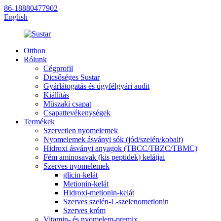
86-18880477902
English
Otthon
Rólunk
Cégprofil
Dicsőséges Sustar
Gyárlátogatás és ügyfélgyári audit
Kiállítás
Műszaki csapat
Csapattevékenységek
Termékek
Szervetlen nyomelemek
Nyomelemek ásványi sók (jód/szelén/kobalt)
Hidroxi ásványi anyagok (TBCC/TBZC/TBMC)
Fém aminosavak (kis peptidek) kelátjai
Szerves nyomelemek
glicin-kelát
Metionin-kelát
Hidroxi-metionin-kelát
Szerves szelén-L-szelenometionin
Szerves króm
Vitamin- és nyomelem-premix