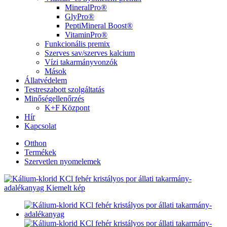
MineralPro®
GlyPro®
PeptiMineral Boost®
VitaminPro®
Funkcionális premix
Szerves sav/szerves kalcium
Vízi takarmányvonzók
Mások
Állatvédelem
Testreszabott szolgáltatás
Minőségellenőrzés
K+F Központ
Hír
Kapcsolat
Otthon
Termékek
Szervetlen nyomelemek