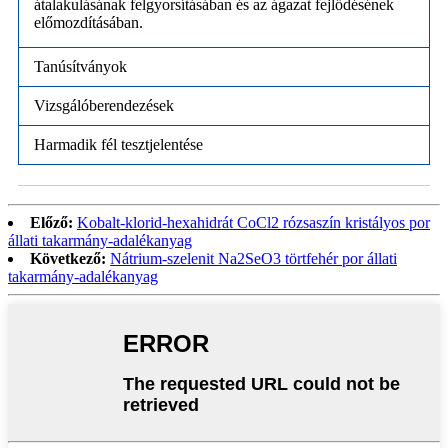
átalakulásának felgyorsításában és az ágazat fejlődésének
előmozdításában.
Tanúsítványok
Vizsgálóberendezések
Harmadik fél tesztjelentése
Előző:
Kobalt-klorid-hexahidrát CoCl2 rózsaszín kristályos por
állati takarmány-adalékanyag
Következő:
Nátrium-szelenit Na2SeO3 törtfehér por állati
takarmány-adalékanyag