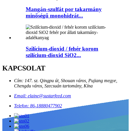
Mangán-szulfát por takarmány
minőségű monohidrát...
Szilícium-dioxid / fehér korom
szilícium-dioxid SiO2...
KAPCSOLAT
Cím: 147. sz. Qingpu út, Shouan város, Pujiang megye,
Chengdu város, Szecsuán tartomány, Kína
Email: elaine@sustarfeed.com
Telefon: 86-18880477902