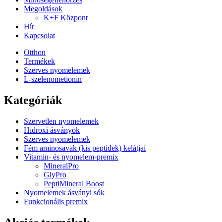
Megoldások
K+F Központ
Hír
Kapcsolat
Otthon
Termékek
Szerves nyomelemek
L-szelenometionin
Kategóriák
Szervetlen nyomelemek
Hidroxi ásványok
Szerves nyomelemek
Fém aminosavak (kis peptidek) kelátjai
Vitamin- és nyomelem-premix
MineralPro
GlyPro
PeptiMineral Boost
Nyomelemek ásványi sók
Funkcionális premix