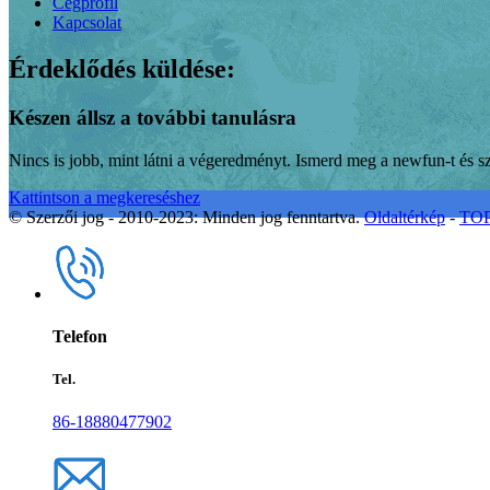
Cégprofil
Kapcsolat
Érdeklődés küldése:
Készen állsz a további tanulásra
Nincs is jobb, mint látni a végeredményt. Ismerd meg a newfun-t és 
Kattintson a megkereséshez
© Szerzői jog - 2010-2023: Minden jog fenntartva.
Oldaltérkép
-
TO
Telefon
Tel.
86-18880477902