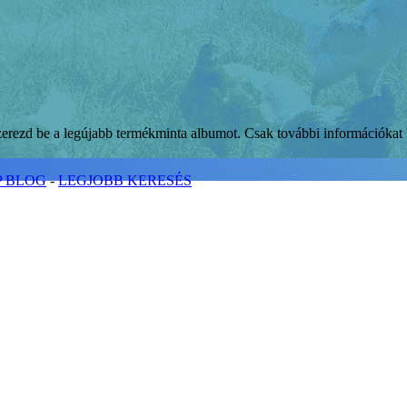
szerezd be a legújabb termékminta albumot. Csak további információkat
P BLOG
-
LEGJOBB KERESÉS