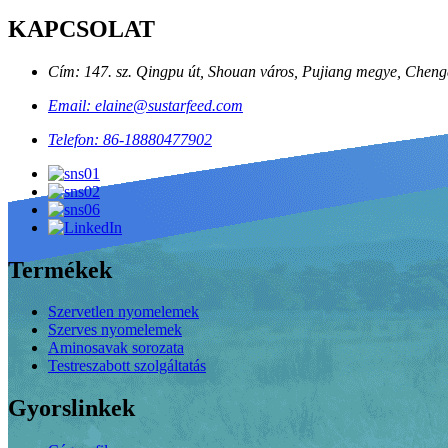
KAPCSOLAT
Cím: 147. sz. Qingpu út, Shouan város, Pujiang megye, Cheng
Email: elaine@sustarfeed.com
Telefon: 86-18880477902
Termékek
Szervetlen nyomelemek
Szerves nyomelemek
Aminosavak sorozata
Testreszabott szolgáltatás
Gyorslinkek