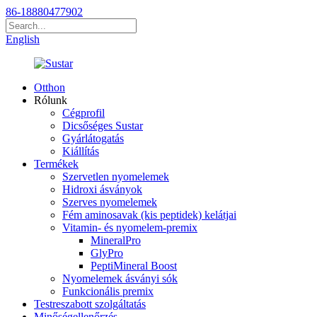
86-18880477902
English
Otthon
Rólunk
Cégprofil
Dicsőséges Sustar
Gyárlátogatás
Kiállítás
Termékek
Szervetlen nyomelemek
Hidroxi ásványok
Szerves nyomelemek
Fém aminosavak (kis peptidek) kelátjai
Vitamin- és nyomelem-premix
MineralPro
GlyPro
PeptiMineral Boost
Nyomelemek ásványi sók
Funkcionális premix
Testreszabott szolgáltatás
Minőségellenőrzés