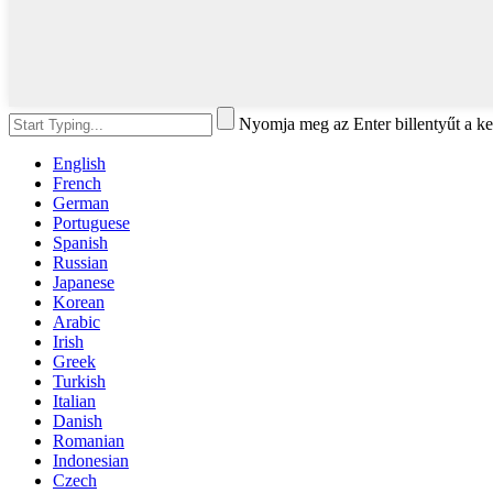
Nyomja meg az Enter billentyűt a ke
English
French
German
Portuguese
Spanish
Russian
Japanese
Korean
Arabic
Irish
Greek
Turkish
Italian
Danish
Romanian
Indonesian
Czech