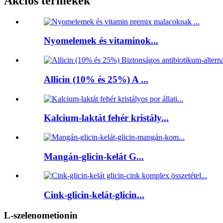
Akciós termékek
Nyomelemek és vitaminok...
Allicin (10% és 25%) A ...
Kalcium-laktát fehér kristály...
Mangán-glicin-kelát G...
Cink-glicin-kelát-glicin...
L-szelenometionin